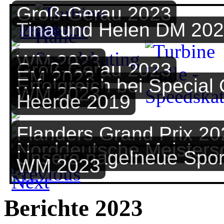
Groß-Gerau 2023
Tina und Helen DM 20
WM 2023
Groß-Gerau 2023
EM 2023
Erfolgreich bei Special
WM 2023
Heerde 2019
Flanders Grand Prix 20
Norddeutsche Meisters
Unsere nagelneue Spor
WM 2023
Berichte 2023