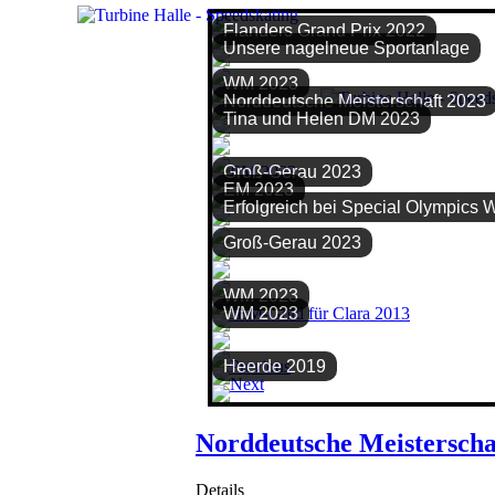
Flanders Grand Prix 2022
Unsere nagelneue Sportanlage
WM 2023
Norddeutsche Meisterschaft 2023
Tina und Helen DM 2023
Groß-Gerau 2023
EM 2023
Erfolgreich bei Special Olympics 
Groß-Gerau 2023
WM 2023
WM 2023
Heerde 2019
Norddeutsche Meisterschaf
Details