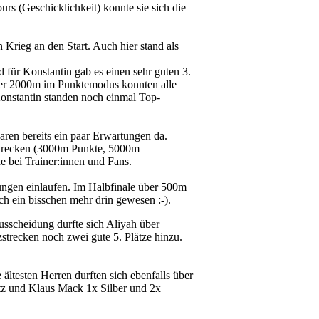
rs (Geschicklichkeit) konnte sie sich die
 Krieg an den Start. Auch hier stand als
 für Konstantin gab es einen sehr guten 3.
über 2000m im Punktemodus konnten alle
 Konstantin standen noch einmal Top-
en bereits ein paar Erwartungen da.
gstrecken (3000m Punkte, 5000m
e bei Trainer:innen und Fans.
ungen einlaufen. Im Halbfinale über 500m
uch ein bisschen mehr drin gewesen :-).
sscheidung durfte sich Aliyah über
trecken noch zwei gute 5. Plätze hinzu.
ältesten Herren durften sich ebenfalls über
atz und Klaus Mack 1x Silber und 2x