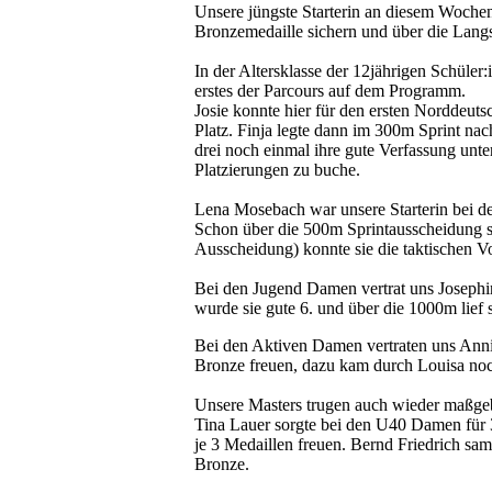
Unsere jüngste Starterin an diesem Wochene
Bronzemedaille sichern und über die Lang
In der Altersklasse der 12jährigen Schüler
erstes der Parcours auf dem Programm.
Josie konnte hier für den ersten Norddeuts
Platz. Finja legte dann im 300m Sprint na
drei noch einmal ihre gute Verfassung unte
Platzierungen zu buche.
Lena Mosebach war unsere Starterin bei d
Schon über die 500m Sprintausscheidung s
Ausscheidung) konnte sie die taktischen V
Bei den Jugend Damen vertrat uns Josephin
wurde sie gute 6. und über die 1000m lief s
Bei den Aktiven Damen vertraten uns Anni
Bronze freuen, dazu kam durch Louisa noc
Unsere Masters trugen auch wieder maßgebl
Tina Lauer sorgte bei den U40 Damen für 3x
je 3 Medaillen freuen. Bernd Friedrich sa
Bronze.