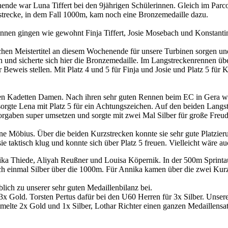
nde war Luna Tiffert bei den 9jährigen Schülerinnen. Gleich im Parcou
strecke, in dem Fall 1000m, kam noch eine Bronzemedaille dazu.
:innen gingen wie gewohnt Finja Tiffert, Josie Mosebach und Konstantin
chen Meistertitel an diesem Wochenende für unsere Turbinen sorgen und
ch und sicherte sich hier die Bronzemedaille. Im Langstreckenrennen 
r Beweis stellen. Mit Platz 4 und 5 für Finja und Josie und Platz 5 für
en Kadetten Damen. Nach ihren sehr guten Rennen beim EC in Gera war
orgte Lena mit Platz 5 für ein Achtungszeichen. Auf den beiden Lan
orgaben super umsetzen und sorgte mit zwei Mal Silber für große Freud
e Möbius. Über die beiden Kurzstrecken konnte sie sehr gute Platzier
ie taktisch klug und konnte sich über Platz 5 freuen. Vielleicht wäre a
ka Thiede, Aliyah Reußner und Louisa Köpernik. In der 500m Sprintau
h einmal Silber über die 1000m. Für Annika kamen über die zwei Kurzs
ich zu unserer sehr guten Medaillenbilanz bei.
 Gold. Torsten Pertus dafür bei den U60 Herren für 3x Silber. Unsere 
mmelte 2x Gold und 1x Silber, Lothar Richter einen ganzen Medaillens