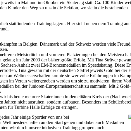
 jeweils im Mai und im Oktober ein Skatertag statt. Ca. 100 Kinder wet
nden Kinder den Weg zu uns in die Sektion, wo sie in die bestehenden
lich stattfindenden Trainingslagern. Hier steht neben dem Training auc
rund.
tkämpfen in Belgien, Dänemark und der Schweiz werden viele Freunds
ssen.
ehreren Meistertiteln und vorderen Platzierungen bei den Meisterschaf
n gelang im Jahr 2003 der bisher größte Erfolg. Mit Tina Strüver gewan
 Sachsen-Anhalt zwei EM-Bronzemedaillen im Speedskating. Diese Er
ertroffen, Tina gewann mit der deutschen Staffel jeweils Gold bei der 
men an Weltmeisterschaften konnte sie wertvolle Erfahrungen im Kampf
gsten im Verein weitergegeben werden um sie zu motivieren, ihrem Vorb
Medaillen bei der Junioren-Europameisterschaft zu sammeln. Mit 2 Gold-
s
ss wir bis heute mehrere Skater|innen in den elitären Kreis der (Nachw
ten Jahren nicht ausruhen, sondern aufbauen. Besonders im Schülerberei
en für Turbine Halle Erfolge zu erringen.
edes Jahr einige Sportler von uns bei
r Weltmeisterschaften an den Start gehen und dabei auch Medaillen
nnten wir durch unsere inklusiven Trainingsgruppen auch