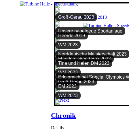
Groß-Gerau 2023
Unsere nagelneue Sportanlage
Heerde 2019
WM 2023
Norddeutsche Meisterschaft 2023
Flanders Grand Prix 2022
Tina und Helen DM 2023
WM 2023
Erfolgreich bei Special Olympics 
Groß-Gerau 2023
EM 2023
WM 2023
Chronik
Details