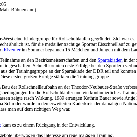
1:05
d Maik Bühnemann)
-West eine Kindergruppe für Rollschuhlaufen gegründet. Ziel war es, t
echt ähnlich ist, für die medaillenträchtige Sportart Eisschnelllauf zu g
am
Riveufer
im Sommer begannen 15 Mädchen und Jungen mit dem Laufe
 Teilnahme an den Bezirksmeisterschaften und den
Spartakiaden
in der
kte geschaffen. Schnell konnten erste Erfolge bei den Sportlern verb
r aus der Trainingsgruppe an der Spartakiade der DDR teil und konnten
 Diese ersten großen Erfolge stärkten die Trainingsgruppe.
 Bau der Rollschnelllaufbahn an der Theodor-Neubauer-Straße verbesse
gsbedingungen für die Rollschuhläufer und ein kontinuierliches Trainin
lassen zeigte rasch Wirkung. 1989 errangen Kathrin Bauer sowie Antje
ana Schröder wurde in den erweiterten Kaderkreis der damaligen Natio
ass man auf dem richtigen Weg war.
e
kam es zu einem Rückgang in der Entwicklung.
gebote überwogen das Interesse am regelmäßigen Training.