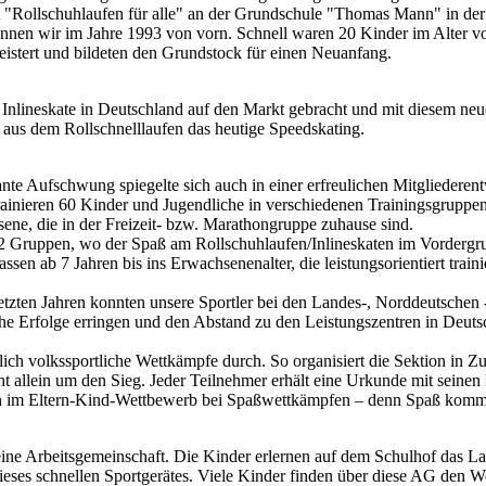
 "Rollschuhlaufen für alle" an der Grundschule "Thomas Mann" in der
nnen wir im Jahre 1993 von vorn. Schnell waren 20 Kinder im Alter v
eistert und bildeten den Grundstock für einen Neuanfang.
Inlineskate in Deutschland auf den Markt gebracht und mit diesem neu
h aus dem Rollschnelllaufen das heutige Speedskating.
ante Aufschwung spiegelte sich auch in einer erfreulichen Mitgliederen
rainieren 60 Kinder und Jugendliche in verschiedenen Trainingsgrupp
ene, die in der Freizeit- bzw. Marathongruppe zuhause sind.
 2 Gruppen, wo der Spaß am Rollschuhlaufen/Inlineskaten im Vordergr
assen ab 7 Jahren bis ins Erwachsenenalter, die leistungsorientiert traini
letzten Jahren konnten unsere Sportler bei den Landes-, Norddeutschen
che Erfolge erringen und den Abstand zu den Leistungszentren in Deuts
lich volkssportliche Wettkämpfe durch. So organisiert die Sektion in Z
cht allein um den Sieg. Jeder Teilnehmer erhält eine Urkunde mit seine
ch im Eltern-Kind-Wettbewerb bei Spaßwettkämpfen – denn Spaß kommt 
 eine Arbeitsgemeinschaft. Die Kinder erlernen auf dem Schulhof das L
dieses schnellen Sportgerätes. Viele Kinder finden über diese AG den 