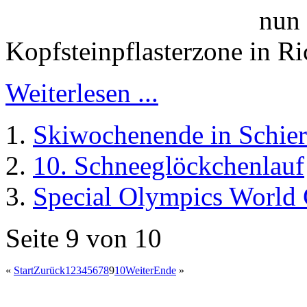
nun 
Kopfsteinpflasterzone in 
Weiterlesen ...
Skiwochenende in Schie
10. Schneeglöckchenlauf
Special Olympics World
Seite 9 von 10
«
Start
Zurück
1
2
3
4
5
6
7
8
9
10
Weiter
Ende
»