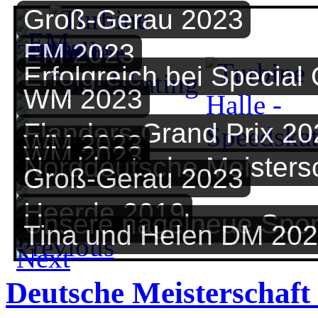
Groß-Gerau 2023
EM 2023
Erfolgreich bei Special
WM 2023
Flanders Grand Prix 20
WM 2023
WM 2023
Norddeutsche Meisters
Groß-Gerau 2023
Heerde 2019
Unsere nagelneue Spor
Tina und Helen DM 20
Deutsche Meisterschaf