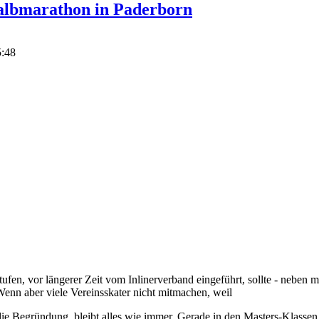
albmarathon in Paderborn
5:48
stufen, vor längerer Zeit vom Inlinerverband eingeführt, sollte - neben 
 Wenn aber viele Vereinsskater nicht mitmachen, weil
 die Begründung, bleibt alles wie immer. Gerade in den Masters-Klasse