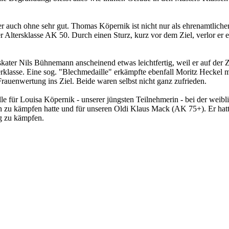
ber auch ohne sehr gut. Thomas Köpernik ist nicht nur als ehrenamtlicher
er Altersklasse AK 50. Durch einen Sturz, kurz vor dem Ziel, verlor er 
kater Nils Bühnemann anscheinend etwas leichtfertig, weil er auf der 
erklasse. Eine sog. "Blechmedaille" erkämpfte ebenfall Moritz Heckel m
rauenwertung ins Ziel. Beide waren selbst nicht ganz zufrieden.
le für Louisa Köpernik - unserer jüngsten Teilnehmerin - bei der weibl
 zu kämpfen hatte und für unseren Oldi Klaus Mack (AK 75+). Er hatt
g zu kämpfen.