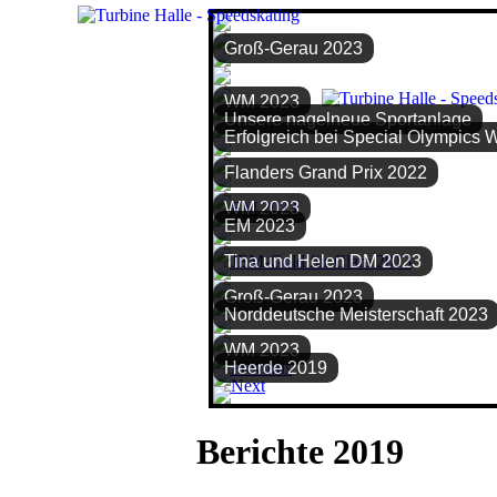
Groß-Gerau 2023
WM 2023
Unsere nagelneue Sportanlage
Erfolgreich bei Special Olympics 
Flanders Grand Prix 2022
WM 2023
EM 2023
Tina und Helen DM 2023
Groß-Gerau 2023
Norddeutsche Meisterschaft 2023
WM 2023
Heerde 2019
Berichte 2019