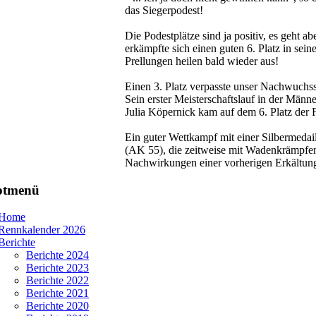
das Siegerpodest!
Die Podestplätze sind ja positiv, es geht a
erkämpfte sich einen guten 6. Platz in sein
Prellungen heilen bald wieder aus!
Einen 3. Platz verpasste unser Nachwuchss
Sein erster Meisterschaftslauf in der Männ
Julia Köpernick kam auf dem 6. Platz der F
Ein guter Wettkampf mit einer Silbermedail
(AK 55), die zeitweise mit Wadenkrämpfen
Nachwirkungen einer vorherigen Erkältun
ptmenü
Home
Rennkalender 2026
Berichte
Berichte 2024
Berichte 2023
Berichte 2022
Berichte 2021
Berichte 2020