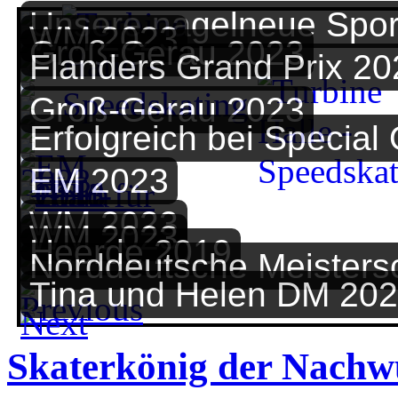
Unsere nagelneue Spor
WM 2023
Groß-Gerau 2023
Flanders Grand Prix 20
Groß-Gerau 2023
Erfolgreich bei Special
EM 2023
WM 2023
WM 2023
Heerde 2019
Norddeutsche Meisters
Tina und Helen DM 20
Skaterkönig der Nachw