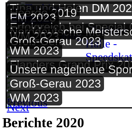
Tina und Helen DM 20
Heerde 2019
EM 2023
Erfolgreich bei Special
Norddeutsche Meisters
WM 2023
Groß-Gerau 2023
WM 2023
Flanders Grand Prix 20
Unsere nagelneue Spor
Groß-Gerau 2023
WM 2023
Berichte 2020