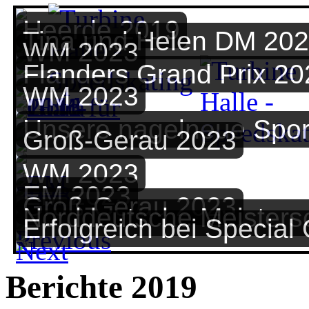
Heerde 2019
Tina und Helen DM 20
WM 2023
Flanders Grand Prix 20
WM 2023
Unsere nagelneue Spor
Groß-Gerau 2023
WM 2023
EM 2023
Groß-Gerau 2023
Norddeutsche Meisters
Erfolgreich bei Special
Berichte 2019