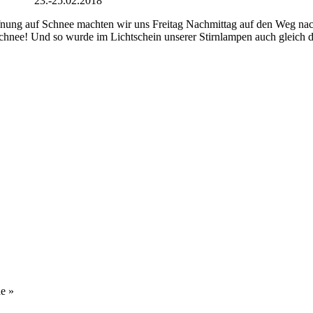
23.-25.02.2018
fnung auf Schnee machten wir uns Freitag Nachmittag auf den Weg na
 Schnee! Und so wurde im Lichtschein unserer Stirnlampen auch gleich 
e
»