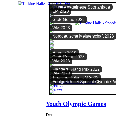
Unsere nagelneue Sportanlage
EM 2023
Groß-Gerau 2023
WM 2023
Norddeutsche Meisterschaft 2023
Heerde 2019
Groß-Gerau 2023
WM 2023
Flanders Grand Prix 2022
WM 2023
Tina und Helen DM 2023
Erfolgreich bei Special Olympics 
Youth Olympic Games
Details