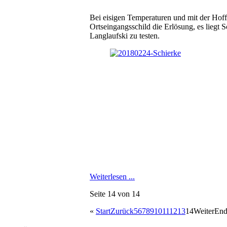
Bei eisigen Temperaturen und mit der Hof
Ortseingangsschild die Erlösung, es liegt
Langlaufski zu testen.
Weiterlesen ...
Seite 14 von 14
«
Start
Zurück
5
6
7
8
9
10
11
12
13
14
Weiter
End