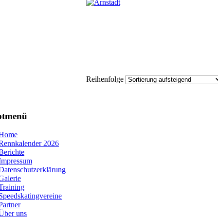
Reihenfolge
ptmenü
Home
Rennkalender 2026
Berichte
Impressum
Datenschutzerklärung
Galerie
Training
Speedskatingvereine
Partner
Über uns