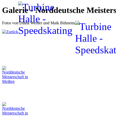
Galerie - Norddeutsche Meister
Fotos von Diana Werner und Maik Bühnemann